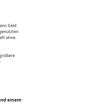
 genutzten 
aft ohne 
 größere 
 
und einem 