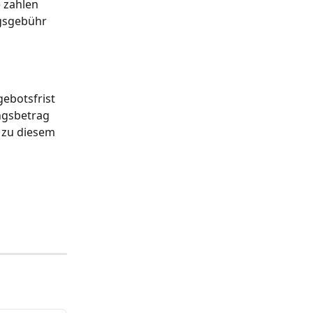
 zahlen 
ngsgebühr 
ebotsfrist 
ngsbetrag 
 zu diesem 