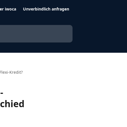
er iwoca
Unverbindlich anfragen
lexi-Kredit?
-
schied