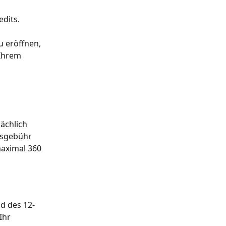
dits.
 eröffnen, 
Ihrem 
ächlich 
gsgebühr 
aximal 360 
d des 12-
Ihr 