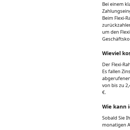
Bei einem kl
Zahlungsein
Beim Flexi-R
zurückzahle
um den Flex
Geschäftskon
Wieviel ko
Der Flexi-Ra
Es fallen Zi
abgerufenen 
von bis zu 2
€.
Wie kann i
Sobald Sie I
monatigen Ab